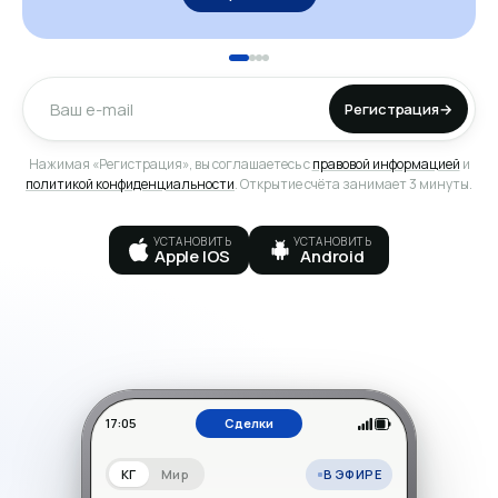
Регистрация
→
Нажимая «Регистрация», вы соглашаетесь с
правовой информацией
и
политикой конфиденциальности
. Открытие счёта занимает 3 минуты.
УСТАНОВИТЬ
УСТАНОВИТЬ
Apple IOS
Android
17:05
Сделки
В ЭФИРЕ
КГ
Мир