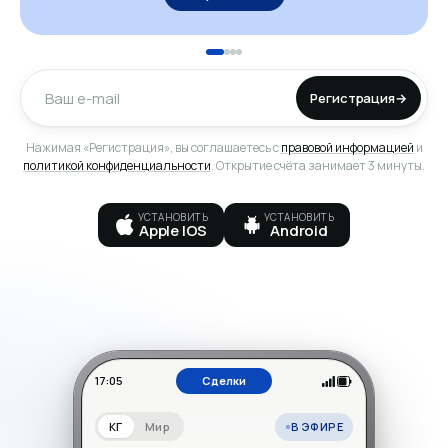
Регистрация
→
Нажимая «Регистрация», вы соглашаетесь с
правовой информацией
и
политикой конфиденциальности
. Открытие счёта занимает 3 минуты.
УСТАНОВИТЬ
УСТАНОВИТЬ
Apple IOS
Android
17:05
Сделки
В ЭФИРЕ
КГ
Мир