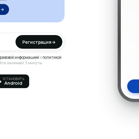
Подро
 →
Регистрация
→
равовой информацией
и
политикой
чёта занимает 3 минуты.
УСТАНОВИТЬ
Android