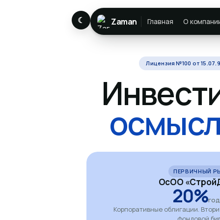
☾
Zaman
Главная
О компани
Лицензия №100 от 15.07.9
Инвест
осмысл
ПЕРВИЧНЫЙ Р
ОсОО «СтройД
20%
го
Корпоративные облигации. Втор
фондовой би