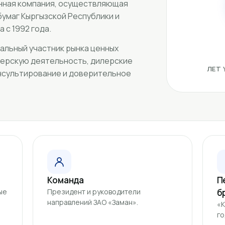
нная компания, осуществляющая
бумаг Кыргызской Республики и
 с 1992 года.
альный участник рынка ценных
керскую деятельность, дилерские
ЛЕТ
онсультирование и доверительное
Команда
П
ые
Президент и руководители
б
направлений ЗАО «Заман».
«К
го