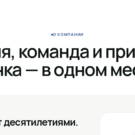
О КОМПАНИИ
я, команда и пр
ка — в одном ме
 десятилетиями.