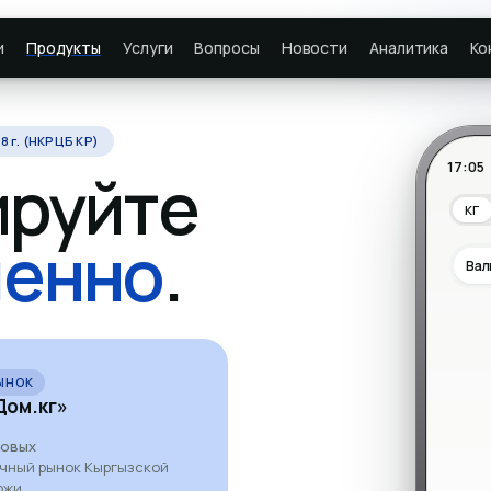
и
Продукты
Услуги
Вопросы
Новости
Аналитика
Ко
8 г. (НКРЦБ КР)
17:05
ируйте
КГ
енно
.
Вал
ЫНОК
ДОЛЛАРОВЫЕ
ом.кг»
ОАО «Каи
7%
довых
год
ичный рынок Кыргызской
Первый в истории КР публи
ржи.
облигаций в 