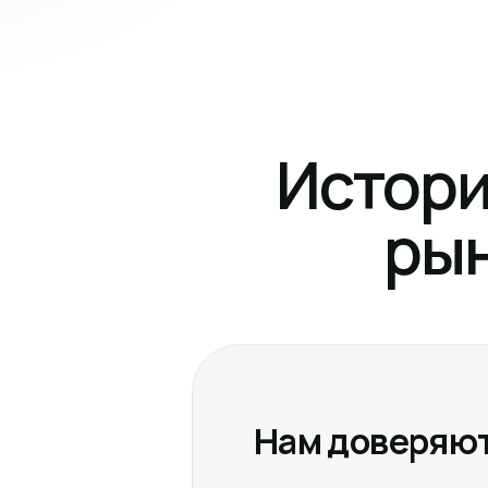
Истори
рын
Нам доверяют