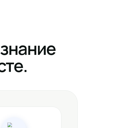
изнание
сте.