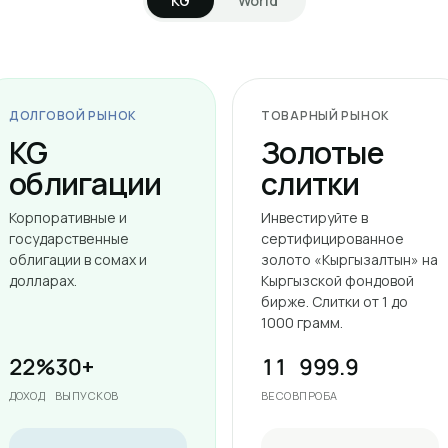
KG
World
ДОЛГОВОЙ РЫНОК
ТОВАРНЫЙ РЫНОК
KG
Золотые
облигации
слитки
Корпоративные и
Инвестируйте в
государственные
сертифицированное
облигации в сомах и
золото «Кыргызалтын» на
долларах.
Кыргызской фондовой
бирже. Слитки от 1 до
1000 грамм.
22%
30+
11
999.9
ДОХОД
ВЫПУСКОВ
ВЕСОВ
ПРОБА