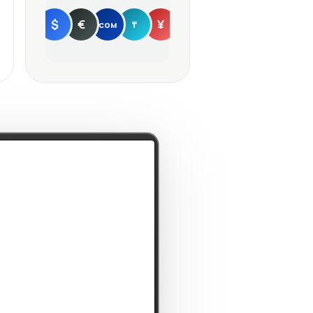
$
€
¥
сом
₸
Пополнить →
RU
EN
ости
e отчитается на следующей
ле
s · 12 мин назад
О
удерживает $69 000 после
и
k · 1 ч назад