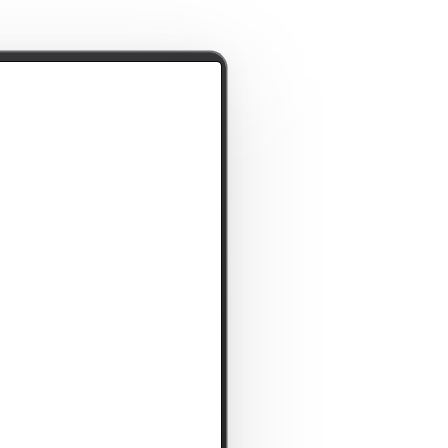
Пополнить →
RU
EN
ости
e отчитается на следующей
ле
s · 12 мин назад
О
удерживает $69 000 после
и
k · 1 ч назад
 сохранил ставку на 9,00%
3 ч назад