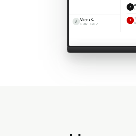
А
A
ID 7841 · KYC ✓
A
A
Айгуль К.
T
А
T
ID 7841 · KYC ✓