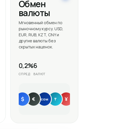
Обмен
валюты
Мгновенный обмен по
рыночному курсу. USD,
EUR, RUB, KZT, CNY и
другие валюты без
скрытых наценок.
0,2%
6
СПРЕД
ВАЛЮТ
$
€
¥
сом
₸