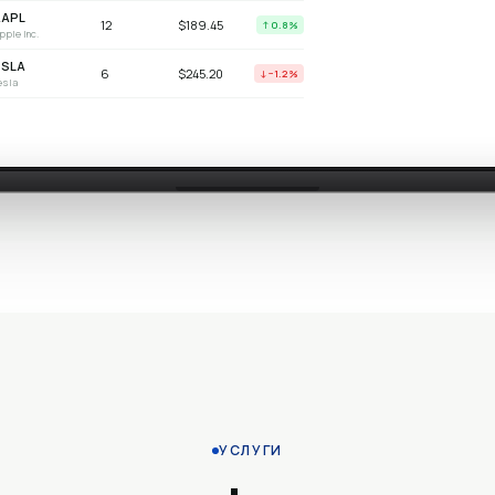
lphabet Inc.
AAPL
12
$189.45
↑ 0.8%
pple Inc.
TSLA
6
$245.20
↓ −1.2%
esla
УСЛУГИ