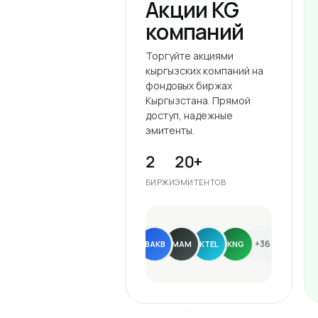
Акции KG
компаний
Торгуйте акциями
кыргызских компаний на
фондовых биржах
Кыргызстана. Прямой
доступ, надежные
эмитенты.
2
20+
БИРЖИ
ЭМИТЕНТОВ
+36
BAKB
MAM
KTEL
KNG