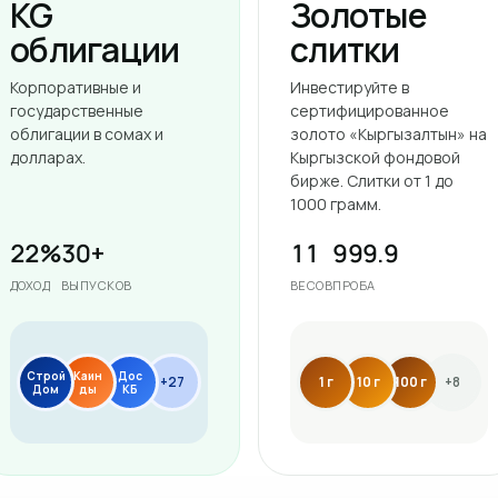
KG
Золотые
облигации
слитки
Корпоративные и
Инвестируйте в
государственные
сертифицированное
облигации в сомах и
золото «Кыргызалтын» на
долларах.
Кыргызской фондовой
бирже. Слитки от 1 до
1000 грамм.
22%
30+
11
999.9
ДОХОД
ВЫПУСКОВ
ВЕСОВ
ПРОБА
Строй
Каин
Дос
+27
1 г
10 г
100 г
+8
Дом
ды
КБ