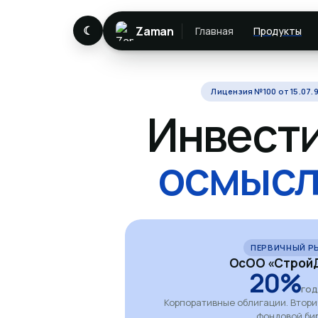
☾
Zaman
Главная
Продукты
Лицензия №100 от 15.07.9
Инвест
осмысл
ПЕРВИЧНЫЙ Р
ОсОО «СтройД
20%
го
Корпоративные облигации. Втор
фондовой би