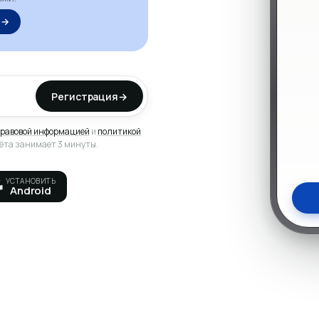
Подро
 →
Регистрация
→
равовой информацией
и
политикой
чёта занимает 3 минуты.
УСТАНОВИТЬ
Android