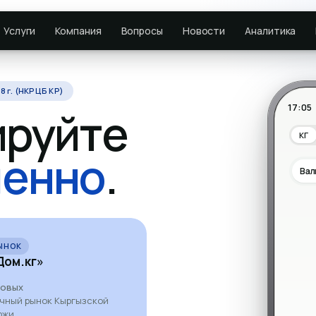
Услуги
Компания
Вопросы
Новости
Аналитика
8 г. (НКРЦБ КР)
17:05
ируйте
КГ
енно
.
Вал
ЫНОК
ДОЛЛАРОВЫЕ
ом.кг»
ОАО «Каи
7%
довых
год
ичный рынок Кыргызской
Первый в истории КР публи
ржи.
облигаций в 