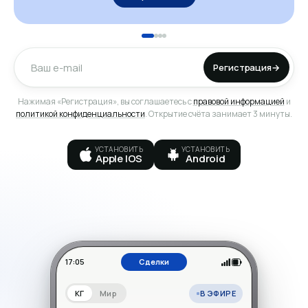
Регистрация
→
Нажимая «Регистрация», вы соглашаетесь с
правовой информацией
и
политикой конфиденциальности
. Открытие счёта занимает 3 минуты.
УСТАНОВИТЬ
УСТАНОВИТЬ
Apple IOS
Android
17:05
Сделки
В ЭФИРЕ
КГ
Мир