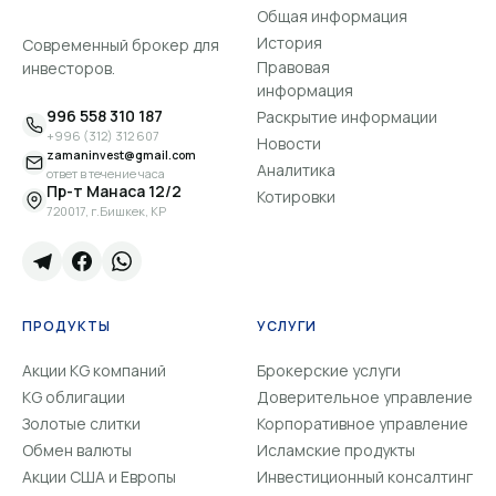
Общая информация
История
Современный брокер для
Правовая
инвесторов.
информация
996 558 310 187
Раскрытие информации
+996 (312) 312 607
Новости
zamaninvest@gmail.com
Аналитика
ответ в течение часа
Пр-т Манаса 12/2
Котировки
720017, г.Бишкек, КР
ПРОДУКТЫ
УСЛУГИ
Акции KG компаний
Брокерские услуги
KG облигации
Доверительное управление
Золотые слитки
Корпоративное управление
Обмен валюты
Исламские продукты
Акции США и Европы
Инвестиционный консалтинг