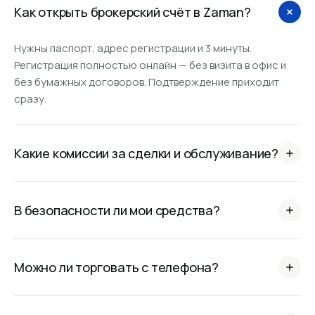
Как открыть брокерский счёт в Zaman?
Нужны паспорт, адрес регистрации и 3 минуты.
Регистрация полностью онлайн — без визита в офис и
без бумажных договоров. Подтверждение приходит
сразу.
Какие комиссии за сделки и обслуживание?
Обслуживание счёта бесплатно, ввод и вывод сом и
валюты без скрытых сборов. Полный тариф — в разделе
В безопасности ли мои средства?
«Правовая информация».
Zaman работает по лицензии регулятора, компания
создана и успешно развивается на рынке Кыргызстана
Можно ли торговать с телефона?
более 30 лет.
Да. Приложения для iOS и Android и PWA-версия для