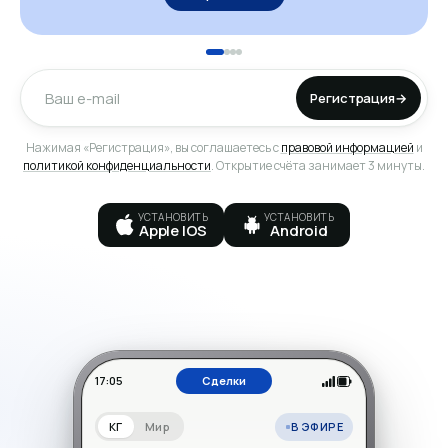
Регистрация
→
Нажимая «Регистрация», вы соглашаетесь с
правовой информацией
и
политикой конфиденциальности
. Открытие счёта занимает 3 минуты.
УСТАНОВИТЬ
УСТАНОВИТЬ
Apple IOS
Android
17:05
Сделки
В ЭФИРЕ
КГ
Мир