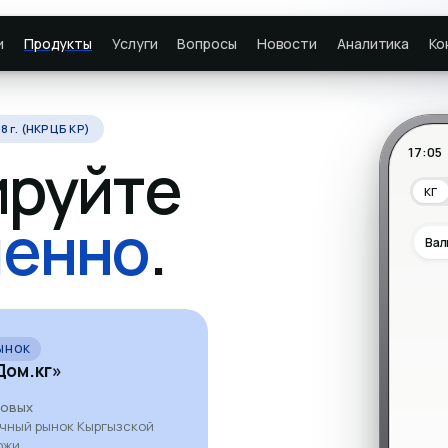
и
Продукты
Услуги
Вопросы
Новости
Аналитика
Ко
8 г. (НКРЦБ КР)
17:05
ируйте
КГ
енно
.
Вал
ЫНОК
ДОЛЛАРОВЫЕ
ом.кг»
ОАО «Каи
7%
довых
год
ичный рынок Кыргызской
Первый в истории КР публи
ржи.
облигаций в 