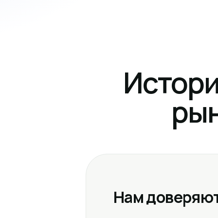
Истори
рын
Нам доверяют