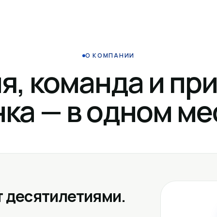
О КОМПАНИИ
я, команда и пр
ка — в одном ме
 десятилетиями.