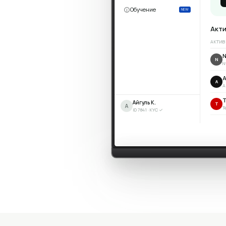
T
T
Обучение
Обучение
Обучение
Обучение
NEW
NEW
NEW
NEW
П
Айгуль К.
N
Акт
А
П
N
ID 7841 · KYC ✓
Айгуль К.
А
ID 7841 · KYC ✓
АКТИВ
M
M
N
N
Айгуль К.
G
А
A
ID 7841 · KYC ✓
A
A
Айгуль К.
T
А
T
ID 7841 · KYC ✓