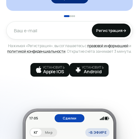
Регистрация
→
Нажимая «Регистрация», вы соглашаетесь с
правовой информацией
и
политикой конфиденциальности
. Открытие счёта занимает 3 минуты.
УСТАНОВИТЬ
УСТАНОВИТЬ
Apple IOS
Android
17:05
Сделки
В ЭФИРЕ
КГ
Мир