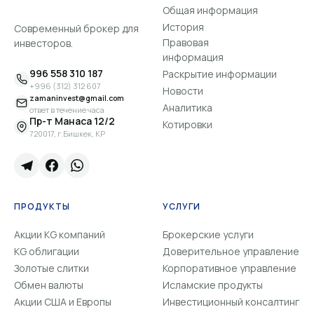
Общая информация
История
Современный брокер для
Правовая
инвесторов.
информация
996 558 310 187
Раскрытие информации
+996 (312) 312 607
Новости
zamaninvest@gmail.com
Аналитика
ответ в течение часа
Пр-т Манаса 12/2
Котировки
720017, г.Бишкек, КР
ПРОДУКТЫ
УСЛУГИ
Акции KG компаний
Брокерские услуги
KG облигации
Доверительное управление
Золотые слитки
Корпоративное управление
Обмен валюты
Исламские продукты
Акции США и Европы
Инвестиционный консалтинг