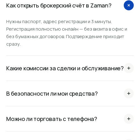
Как открыть брокерский счёт в Zaman?
Нужны паспорт, адрес регистрации и 3 минуты.
Регистрация полностью онлайн — без визита в офис и
без бумажных договоров. Подтверждение приходит
сразу.
Какие комиссии за сделки и обслуживание?
Обслуживание счёта бесплатно, ввод и вывод сом и
валюты без скрытых сборов. Полный тариф — в разделе
В безопасности ли мои средства?
«Правовая информация».
Zaman работает по лицензии регулятора, компания
создана и успешно развивается на рынке Кыргызстана
Можно ли торговать с телефона?
более 30 лет.
Да. Приложения для iOS и Android и PWA-версия для