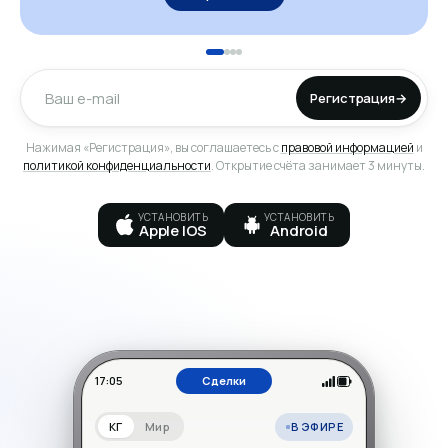
Регистрация
→
Нажимая «Регистрация», вы соглашаетесь с
правовой информацией
и
политикой конфиденциальности
. Открытие счёта занимает 3 минуты.
УСТАНОВИТЬ
УСТАНОВИТЬ
Apple IOS
Android
17:05
Сделки
В ЭФИРЕ
КГ
Мир