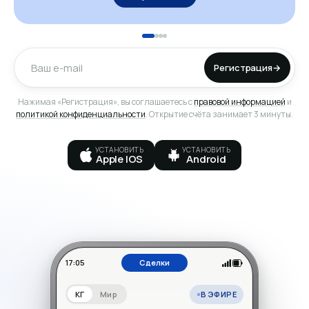
Регистрация
→
Нажимая «Регистрация», вы соглашаетесь с
правовой информацией
и
политикой конфиденциальности
. Открытие счёта занимает 3 минуты.
УСТАНОВИТЬ
УСТАНОВИТЬ
Apple IOS
Android
17:05
Сделки
В ЭФИРЕ
КГ
Мир