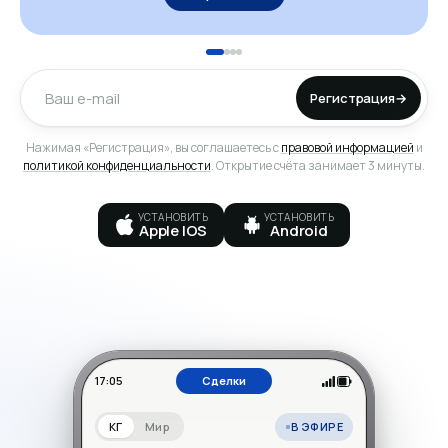
Регистрация
→
Нажимая «Регистрация», вы соглашаетесь с
правовой информацией
и
политикой конфиденциальности
. Открытие счёта занимает 3 минуты.
УСТАНОВИТЬ
УСТАНОВИТЬ
Apple IOS
Android
17:05
Сделки
В ЭФИРЕ
КГ
Мир