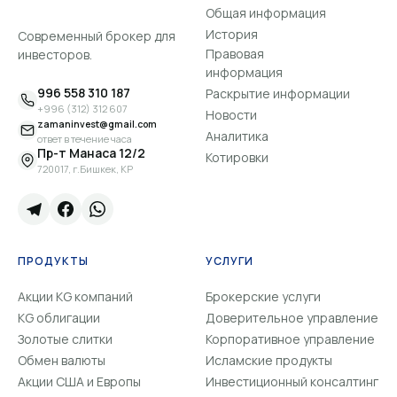
Общая информация
История
Современный брокер для
Правовая
инвесторов.
информация
996 558 310 187
Раскрытие информации
+996 (312) 312 607
Новости
zamaninvest@gmail.com
Аналитика
ответ в течение часа
Пр-т Манаса 12/2
Котировки
720017, г.Бишкек, КР
ПРОДУКТЫ
УСЛУГИ
Акции KG компаний
Брокерские услуги
KG облигации
Доверительное управление
Золотые слитки
Корпоративное управление
Обмен валюты
Исламские продукты
Акции США и Европы
Инвестиционный консалтинг