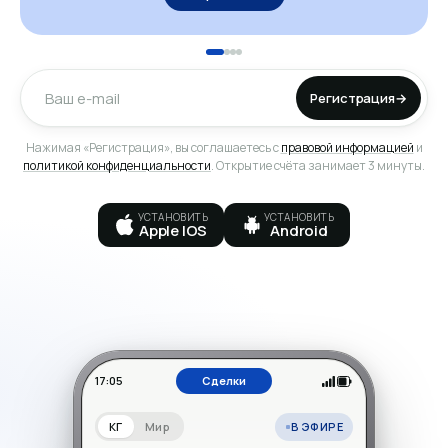
Регистрация
→
Нажимая «Регистрация», вы соглашаетесь с
правовой информацией
и
политикой конфиденциальности
. Открытие счёта занимает 3 минуты.
УСТАНОВИТЬ
УСТАНОВИТЬ
Apple IOS
Android
17:05
Сделки
В ЭФИРЕ
КГ
Мир