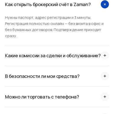
Как открыть брокерский счёт в Zaman?
Нужны паспорт, адрес регистрации и 3 минуты.
Регистрация полностью онлайн — без визита в офис и
без бумажных договоров. Подтверждение приходит
сразу.
Какие комиссии за сделки и обслуживание?
Обслуживание счёта бесплатно, ввод и вывод сом и
валюты без скрытых сборов. Полный тариф — в разделе
В безопасности ли мои средства?
«Правовая информация».
Zaman работает по лицензии регулятора, компания
создана и успешно развивается на рынке Кыргызстана
Можно ли торговать с телефона?
более 30 лет.
Да. Приложения для iOS и Android и PWA-версия для