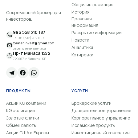
Общая информация
История
Современный брокер для
Правовая
инвесторов.
информация
996 558 310 187
Раскрытие информации
+996 (312) 312 607
Новости
zamaninvest@gmail.com
Аналитика
ответ в течение часа
Пр-т Манаса 12/2
Котировки
720017, г.Бишкек, КР
ПРОДУКТЫ
УСЛУГИ
Акции KG компаний
Брокерские услуги
KG облигации
Доверительное управление
Золотые слитки
Корпоративное управление
Обмен валюты
Исламские продукты
Акции США и Европы
Инвестиционный консалтинг