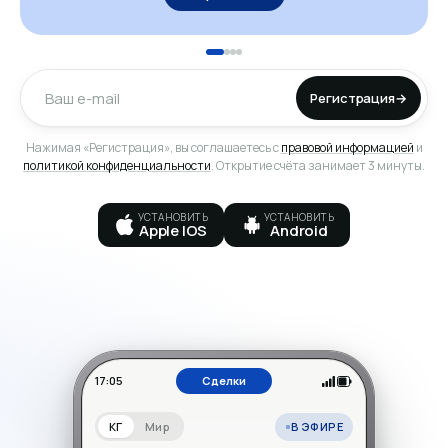
Регистрация
→
Нажимая «Регистрация», вы соглашаетесь с
правовой информацией
и
политикой конфиденциальности
. Открытие счёта занимает 3 минуты.
УСТАНОВИТЬ
УСТАНОВИТЬ
Apple IOS
Android
17:05
Сделки
В ЭФИРЕ
КГ
Мир