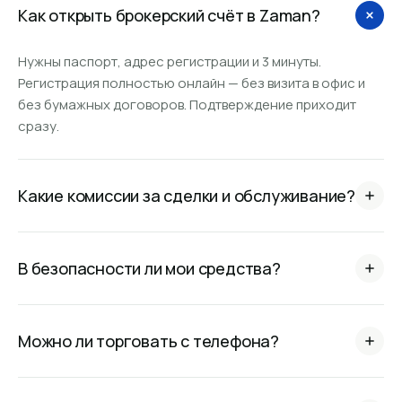
Как открыть брокерский счёт в Zaman?
Нужны паспорт, адрес регистрации и 3 минуты.
Регистрация полностью онлайн — без визита в офис и
без бумажных договоров. Подтверждение приходит
сразу.
Какие комиссии за сделки и обслуживание?
Обслуживание счёта бесплатно, ввод и вывод сом и
валюты без скрытых сборов. Полный тариф — в разделе
В безопасности ли мои средства?
«Правовая информация».
Zaman работает по лицензии регулятора, компания
создана и успешно развивается на рынке Кыргызстана
Можно ли торговать с телефона?
более 30 лет.
Да. Приложения для iOS и Android и PWA-версия для