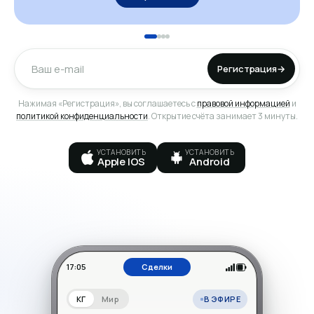
Регистрация
→
Нажимая «Регистрация», вы соглашаетесь с
правовой информацией
и
политикой конфиденциальности
. Открытие счёта занимает 3 минуты.
УСТАНОВИТЬ
УСТАНОВИТЬ
Apple IOS
Android
17:05
Сделки
В ЭФИРЕ
КГ
Мир