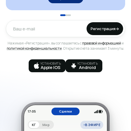
Регистрация
→
Нажимая «Регистрация», вы соглашаетесь с
правовой информацией
и
политикой конфиденциальности
. Открытие счёта занимает 3 минуты.
УСТАНОВИТЬ
УСТАНОВИТЬ
Apple IOS
Android
17:05
Сделки
В ЭФИРЕ
КГ
Мир