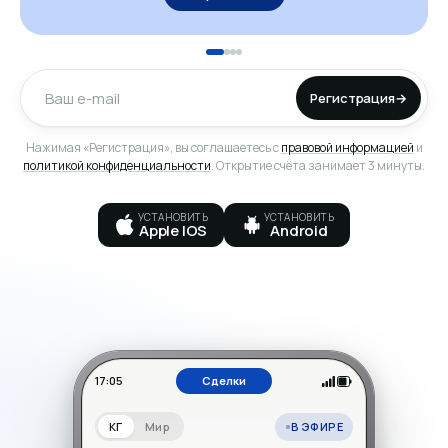
Регистрация
→
Нажимая «Регистрация», вы соглашаетесь с
правовой информацией
и
политикой конфиденциальности
. Открытие счёта занимает 3 минуты.
УСТАНОВИТЬ
УСТАНОВИТЬ
Apple IOS
Android
17:05
Сделки
В ЭФИРЕ
КГ
Мир