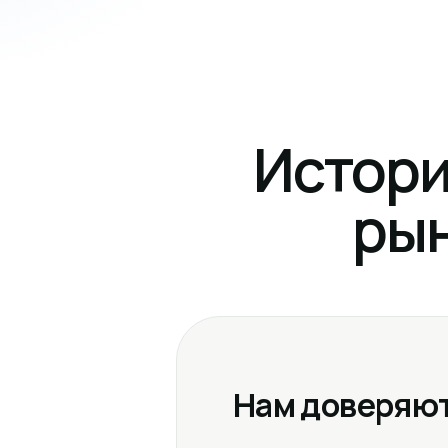
Истори
рын
Нам доверяют