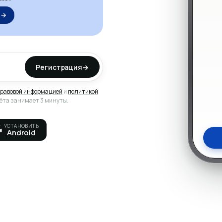
Подро
 →
Регистрация
→
равовой информацией
и
политикой
чёта занимает 3 минуты.
УСТАНОВИТЬ
Android