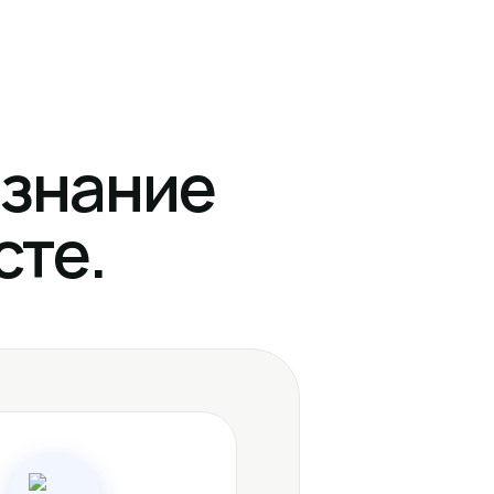
изнание
сте.