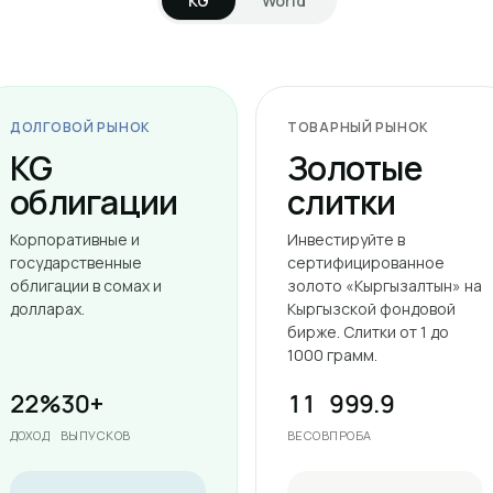
KG
World
ДОЛГОВОЙ РЫНОК
ТОВАРНЫЙ РЫНОК
KG
Золотые
облигации
слитки
Корпоративные и
Инвестируйте в
государственные
сертифицированное
облигации в сомах и
золото «Кыргызалтын» на
долларах.
Кыргызской фондовой
бирже. Слитки от 1 до
1000 грамм.
22%
30+
11
999.9
ДОХОД
ВЫПУСКОВ
ВЕСОВ
ПРОБА