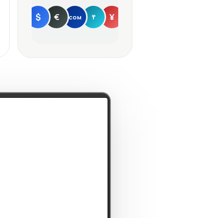
$
€
¥
сом
₸
Пополнить →
RU
EN
ости
e отчитается на следующей
ле
s · 12 мин назад
О
удерживает $69 000 после
и
k · 1 ч назад