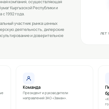
нная компания, осуществляющая
бумаг Кыргызской Республики и
 с 1992 года.
альный участник рынка ценных
керскую деятельность, дилерские
ЛЕТ
онсультирование и доверительное
Команда
П
ые
Президент и руководители
б
направлений ЗАО «Заман».
«К
го