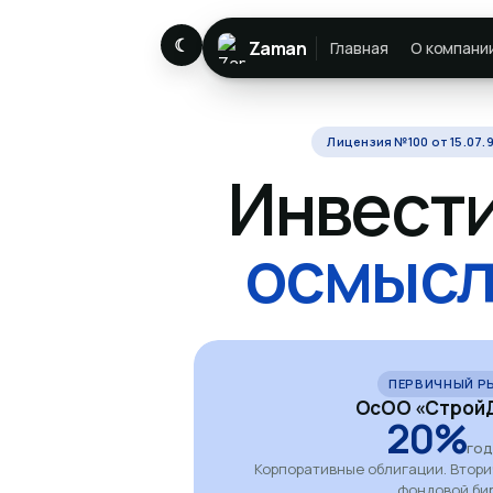
☾
Zaman
Главная
О компани
Лицензия №100 от 15.07.9
Инвест
осмысл
ПЕРВИЧНЫЙ Р
ОсОО «СтройД
20%
го
Корпоративные облигации. Втор
фондовой би