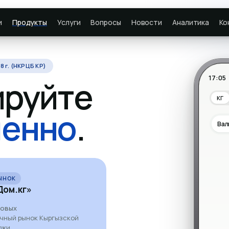
и
Продукты
Услуги
Вопросы
Новости
Аналитика
Ко
8 г. (НКРЦБ КР)
17:05
ируйте
КГ
енно
.
Вал
ЫНОК
ДОЛЛАРОВЫЕ
ом.кг»
ОАО «Каи
7%
довых
год
ичный рынок Кыргызской
Первый в истории КР публи
ржи.
облигаций в 