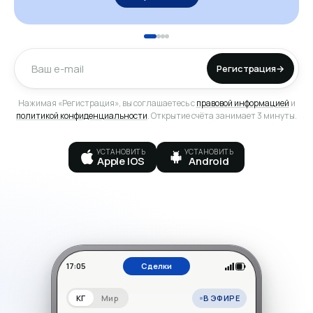
Регистрация
→
Нажимая «Регистрация», вы соглашаетесь с
правовой информацией
и
политикой конфиденциальности
. Открытие счёта занимает 3 минуты.
УСТАНОВИТЬ
УСТАНОВИТЬ
Apple IOS
Android
17:05
Сделки
В ЭФИРЕ
КГ
Мир